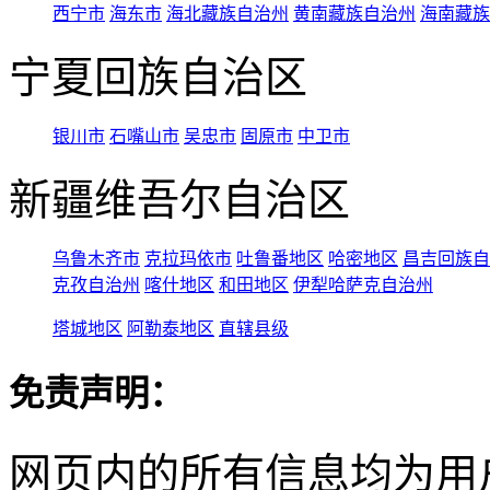
西宁市
海东市
海北藏族自治州
黄南藏族自治州
海南藏族
宁夏回族自治区
银川市
石嘴山市
吴忠市
固原市
中卫市
新疆维吾尔自治区
乌鲁木齐市
克拉玛依市
吐鲁番地区
哈密地区
昌吉回族自
克孜自治州
喀什地区
和田地区
伊犁哈萨克自治州
塔城地区
阿勒泰地区
直辖县级
免责声明：
网页内的所有信息均为用