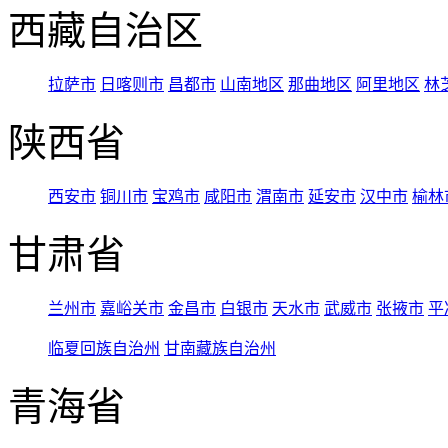
西藏自治区
拉萨市
日喀则市
昌都市
山南地区
那曲地区
阿里地区
林
陕西省
西安市
铜川市
宝鸡市
咸阳市
渭南市
延安市
汉中市
榆林
甘肃省
兰州市
嘉峪关市
金昌市
白银市
天水市
武威市
张掖市
平
临夏回族自治州
甘南藏族自治州
青海省