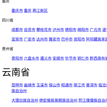
重庆
重庆市
重庆
两江新区
四川省
成都市
自贡市
攀枝花市
泸州市
德阳市
绵阳市
广元市
遂
宜宾市
广安市
达州市
雅安市
巴中市
资阳市
阿坝藏族羌
贵州省
贵阳市
六盘水市
遵义市
安顺市
毕节市
铜仁市
黔西南布
云南省
昆明市
曲靖市
玉溪市
保山市
昭通市
丽江市
普洱市
临沧
族自治州
大理白族自治州
德宏傣族景颇族自治州
怒江傈僳族自治