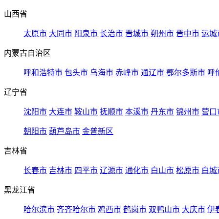
山西省
太原市
大同市
阳泉市
长治市
晋城市
朔州市
晋中市
运城
内蒙古自治区
呼和浩特市
包头市
乌海市
赤峰市
通辽市
鄂尔多斯市
呼
辽宁省
沈阳市
大连市
鞍山市
抚顺市
本溪市
丹东市
锦州市
营口
朝阳市
葫芦岛市
金普新区
吉林省
长春市
吉林市
四平市
辽源市
通化市
白山市
松原市
白城
黑龙江省
哈尔滨市
齐齐哈尔市
鸡西市
鹤岗市
双鸭山市
大庆市
伊