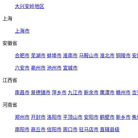
大兴安岭地区
上海
上海市
安徽省
合肥市
芜湖市
蚌埠市
淮南市
马鞍山市
淮北市
铜陵市
安
六安市
亳州市
池州市
宣城市
江西省
南昌市
景德镇市
萍乡市
九江市
新余市
鹰潭市
赣州市
吉
河南省
郑州市
开封市
洛阳市
平顶山市
安阳市
鹤壁市
新乡市
焦
南阳市
商丘市
信阳市
周口市
驻马店市
直辖县级