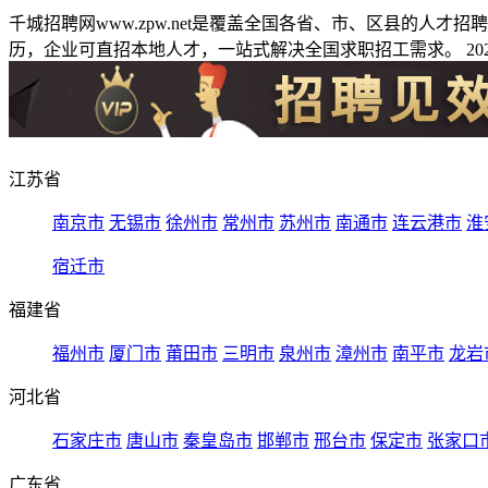
千城招聘网www.zpw.net是覆盖全国各省、市、区县的人
历，企业可直招本地人才，一站式解决全国求职招工需求。 2026
江苏省
南京市
无锡市
徐州市
常州市
苏州市
南通市
连云港市
淮
宿迁市
福建省
福州市
厦门市
莆田市
三明市
泉州市
漳州市
南平市
龙岩
河北省
石家庄市
唐山市
秦皇岛市
邯郸市
邢台市
保定市
张家口
广东省