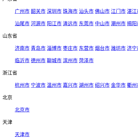
广州市
韶关市
深圳市
珠海市
汕头市
佛山市
江门市
湛江
汕尾市
河源市
阳江市
清远市
东莞市
中山市
潮州市
揭阳
山东省
济南市
青岛市
淄博市
枣庄市
东营市
烟台市
潍坊市
济宁
临沂市
德州市
聊城市
滨州市
菏泽市
浙江省
杭州市
宁波市
温州市
嘉兴市
湖州市
绍兴市
金华市
衢州
北京
北京市
天津
天津市