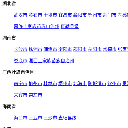
湖北省
武汉市
黄石市
十堰市
宜昌市
襄阳市
鄂州市
荆门市
孝感
恩施土家族苗族自治州
直辖县级
湖南省
长沙市
株洲市
湘潭市
衡阳市
邵阳市
岳阳市
常德市
张家
娄底市
湘西土家族苗族自治州
广西壮族自治区
南宁市
柳州市
桂林市
梧州市
北海市
防城港市
钦州市
贵
来宾市
崇左市
海南省
海口市
三亚市
三沙市
直辖县级