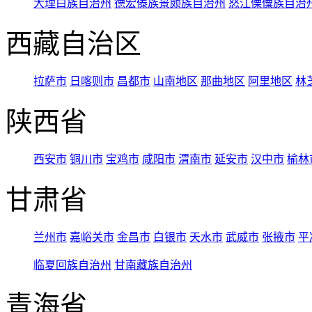
大理白族自治州
德宏傣族景颇族自治州
怒江傈僳族自治
西藏自治区
拉萨市
日喀则市
昌都市
山南地区
那曲地区
阿里地区
林
陕西省
西安市
铜川市
宝鸡市
咸阳市
渭南市
延安市
汉中市
榆林
甘肃省
兰州市
嘉峪关市
金昌市
白银市
天水市
武威市
张掖市
平
临夏回族自治州
甘南藏族自治州
青海省