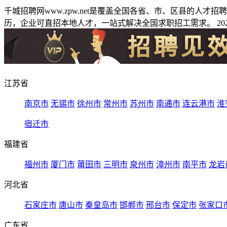
千城招聘网www.zpw.net是覆盖全国各省、市、区县的人
历，企业可直招本地人才，一站式解决全国求职招工需求。 2026
江苏省
南京市
无锡市
徐州市
常州市
苏州市
南通市
连云港市
淮
宿迁市
福建省
福州市
厦门市
莆田市
三明市
泉州市
漳州市
南平市
龙岩
河北省
石家庄市
唐山市
秦皇岛市
邯郸市
邢台市
保定市
张家口
广东省