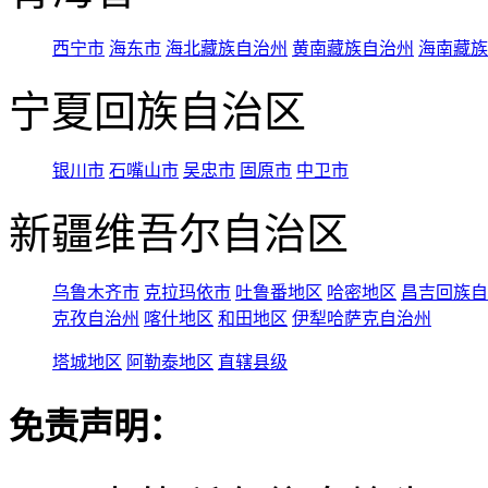
西宁市
海东市
海北藏族自治州
黄南藏族自治州
海南藏族
宁夏回族自治区
银川市
石嘴山市
吴忠市
固原市
中卫市
新疆维吾尔自治区
乌鲁木齐市
克拉玛依市
吐鲁番地区
哈密地区
昌吉回族自
克孜自治州
喀什地区
和田地区
伊犁哈萨克自治州
塔城地区
阿勒泰地区
直辖县级
免责声明：