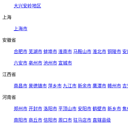
大兴安岭地区
上海
上海市
安徽省
合肥市
芜湖市
蚌埠市
淮南市
马鞍山市
淮北市
铜陵市
安
六安市
亳州市
池州市
宣城市
江西省
南昌市
景德镇市
萍乡市
九江市
新余市
鹰潭市
赣州市
吉
河南省
郑州市
开封市
洛阳市
平顶山市
安阳市
鹤壁市
新乡市
焦
南阳市
商丘市
信阳市
周口市
驻马店市
直辖县级