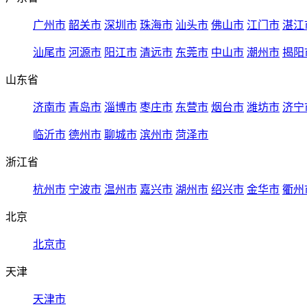
广州市
韶关市
深圳市
珠海市
汕头市
佛山市
江门市
湛江
汕尾市
河源市
阳江市
清远市
东莞市
中山市
潮州市
揭阳
山东省
济南市
青岛市
淄博市
枣庄市
东营市
烟台市
潍坊市
济宁
临沂市
德州市
聊城市
滨州市
菏泽市
浙江省
杭州市
宁波市
温州市
嘉兴市
湖州市
绍兴市
金华市
衢州
北京
北京市
天津
天津市