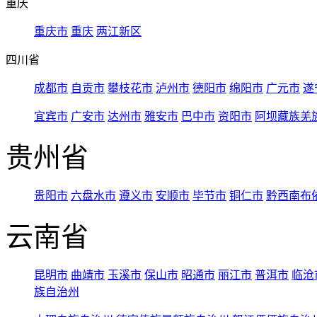
重庆
重庆市
重庆
两江新区
四川省
成都市
自贡市
攀枝花市
泸州市
德阳市
绵阳市
广元市
遂
宜宾市
广安市
达州市
雅安市
巴中市
资阳市
阿坝藏族羌
贵州省
贵阳市
六盘水市
遵义市
安顺市
毕节市
铜仁市
黔西南布
云南省
昆明市
曲靖市
玉溪市
保山市
昭通市
丽江市
普洱市
临沧
族自治州