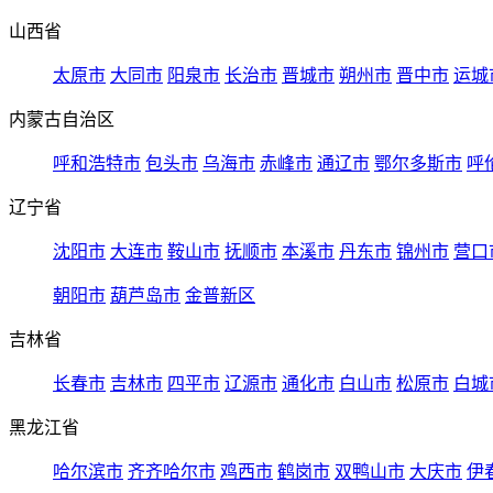
山西省
太原市
大同市
阳泉市
长治市
晋城市
朔州市
晋中市
运城
内蒙古自治区
呼和浩特市
包头市
乌海市
赤峰市
通辽市
鄂尔多斯市
呼
辽宁省
沈阳市
大连市
鞍山市
抚顺市
本溪市
丹东市
锦州市
营口
朝阳市
葫芦岛市
金普新区
吉林省
长春市
吉林市
四平市
辽源市
通化市
白山市
松原市
白城
黑龙江省
哈尔滨市
齐齐哈尔市
鸡西市
鹤岗市
双鸭山市
大庆市
伊