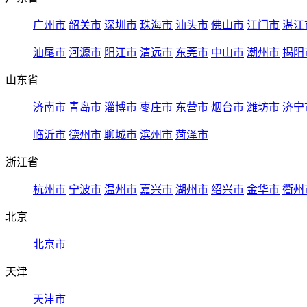
广州市
韶关市
深圳市
珠海市
汕头市
佛山市
江门市
湛江
汕尾市
河源市
阳江市
清远市
东莞市
中山市
潮州市
揭阳
山东省
济南市
青岛市
淄博市
枣庄市
东营市
烟台市
潍坊市
济宁
临沂市
德州市
聊城市
滨州市
菏泽市
浙江省
杭州市
宁波市
温州市
嘉兴市
湖州市
绍兴市
金华市
衢州
北京
北京市
天津
天津市