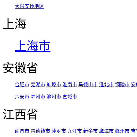
大兴安岭地区
上海
上海市
安徽省
合肥市
芜湖市
蚌埠市
淮南市
马鞍山市
淮北市
铜陵市
安
六安市
亳州市
池州市
宣城市
江西省
南昌市
景德镇市
萍乡市
九江市
新余市
鹰潭市
赣州市
吉