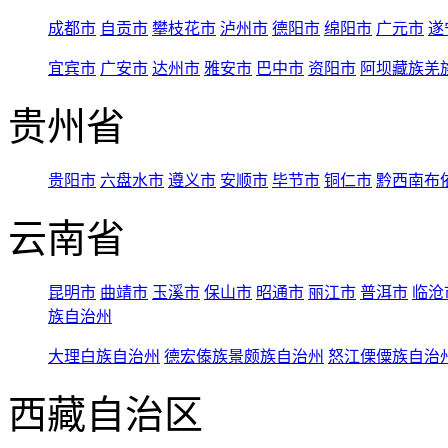
成都市
自贡市
攀枝花市
泸州市
德阳市
绵阳市
广元市
遂
宜宾市
广安市
达州市
雅安市
巴中市
资阳市
阿坝藏族羌
贵州省
贵阳市
六盘水市
遵义市
安顺市
毕节市
铜仁市
黔西南布
云南省
昆明市
曲靖市
玉溪市
保山市
昭通市
丽江市
普洱市
临沧
族自治州
大理白族自治州
德宏傣族景颇族自治州
怒江傈僳族自治
西藏自治区