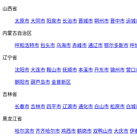
山西省
太原市
大同市
阳泉市
长治市
晋城市
朔州市
晋中市
运城
内蒙古自治区
呼和浩特市
包头市
乌海市
赤峰市
通辽市
鄂尔多斯市
呼
辽宁省
沈阳市
大连市
鞍山市
抚顺市
本溪市
丹东市
锦州市
营口
朝阳市
葫芦岛市
金普新区
吉林省
长春市
吉林市
四平市
辽源市
通化市
白山市
松原市
白城
黑龙江省
哈尔滨市
齐齐哈尔市
鸡西市
鹤岗市
双鸭山市
大庆市
伊