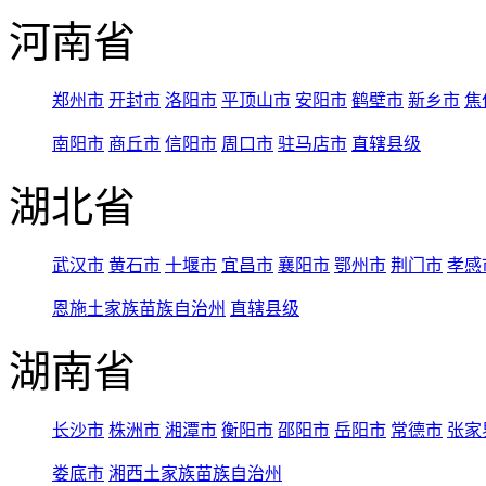
河南省
郑州市
开封市
洛阳市
平顶山市
安阳市
鹤壁市
新乡市
焦
南阳市
商丘市
信阳市
周口市
驻马店市
直辖县级
湖北省
武汉市
黄石市
十堰市
宜昌市
襄阳市
鄂州市
荆门市
孝感
恩施土家族苗族自治州
直辖县级
湖南省
长沙市
株洲市
湘潭市
衡阳市
邵阳市
岳阳市
常德市
张家
娄底市
湘西土家族苗族自治州