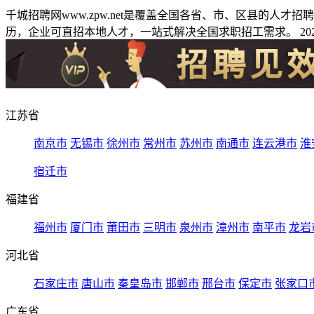
千城招聘网www.zpw.net是覆盖全国各省、市、区县的人
历，企业可直招本地人才，一站式解决全国求职招工需求。 2026
江苏省
南京市
无锡市
徐州市
常州市
苏州市
南通市
连云港市
淮
宿迁市
福建省
福州市
厦门市
莆田市
三明市
泉州市
漳州市
南平市
龙岩
河北省
石家庄市
唐山市
秦皇岛市
邯郸市
邢台市
保定市
张家口
广东省