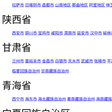
拉萨市
日喀则市
昌都市
山南地区
那曲地区
阿里地区
林
陕西省
西安市
铜川市
宝鸡市
咸阳市
渭南市
延安市
汉中市
榆林
甘肃省
兰州市
嘉峪关市
金昌市
白银市
天水市
武威市
张掖市
平
临夏回族自治州
甘南藏族自治州
青海省
西宁市
海东市
海北藏族自治州
黄南藏族自治州
海南藏族