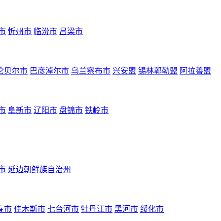
市
忻州市
临汾市
吕梁市
伦贝尔市
巴彦淖尔市
乌兰察布市
兴安盟
锡林郭勒盟
阿拉善盟
市
阜新市
辽阳市
盘锦市
铁岭市
市
延边朝鲜族自治州
春市
佳木斯市
七台河市
牡丹江市
黑河市
绥化市