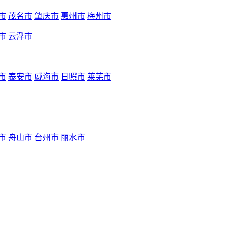
市
茂名市
肇庆市
惠州市
梅州市
市
云浮市
市
泰安市
威海市
日照市
莱芜市
市
舟山市
台州市
丽水市