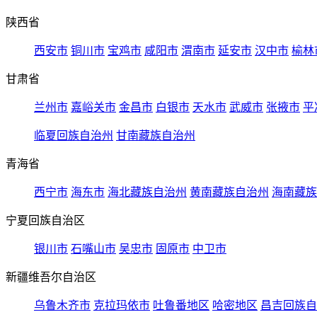
陕西省
西安市
铜川市
宝鸡市
咸阳市
渭南市
延安市
汉中市
榆林
甘肃省
兰州市
嘉峪关市
金昌市
白银市
天水市
武威市
张掖市
平
临夏回族自治州
甘南藏族自治州
青海省
西宁市
海东市
海北藏族自治州
黄南藏族自治州
海南藏族
宁夏回族自治区
银川市
石嘴山市
吴忠市
固原市
中卫市
新疆维吾尔自治区
乌鲁木齐市
克拉玛依市
吐鲁番地区
哈密地区
昌吉回族自