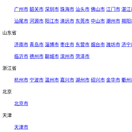
广州市
韶关市
深圳市
珠海市
汕头市
佛山市
江门市
湛江
汕尾市
河源市
阳江市
清远市
东莞市
中山市
潮州市
揭阳
山东省
济南市
青岛市
淄博市
枣庄市
东营市
烟台市
潍坊市
济宁
临沂市
德州市
聊城市
滨州市
菏泽市
浙江省
杭州市
宁波市
温州市
嘉兴市
湖州市
绍兴市
金华市
衢州
北京
北京市
天津
天津市