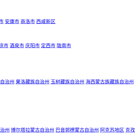
市
安康市
商洛市
西咸新区
凉市
酒泉市
庆阳市
定西市
陇南市
自治州
果洛藏族自治州
玉树藏族自治州
海西蒙古族藏族自治州
治州
博尔塔拉蒙古自治州
巴音郭楞蒙古自治州
阿克苏地区
克孜