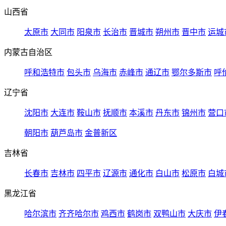
山西省
太原市
大同市
阳泉市
长治市
晋城市
朔州市
晋中市
运城
内蒙古自治区
呼和浩特市
包头市
乌海市
赤峰市
通辽市
鄂尔多斯市
呼
辽宁省
沈阳市
大连市
鞍山市
抚顺市
本溪市
丹东市
锦州市
营口
朝阳市
葫芦岛市
金普新区
吉林省
长春市
吉林市
四平市
辽源市
通化市
白山市
松原市
白城
黑龙江省
哈尔滨市
齐齐哈尔市
鸡西市
鹤岗市
双鸭山市
大庆市
伊