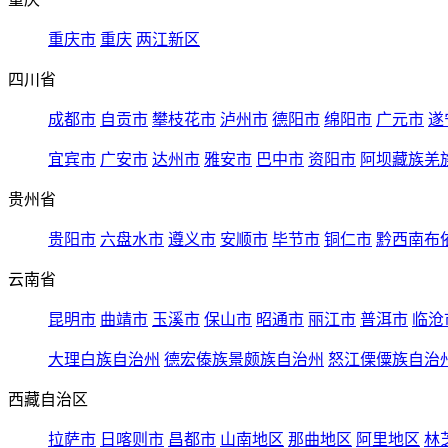
重庆市
重庆
两江新区
四川省
成都市
自贡市
攀枝花市
泸州市
德阳市
绵阳市
广元市
遂
宜宾市
广安市
达州市
雅安市
巴中市
资阳市
阿坝藏族羌
贵州省
贵阳市
六盘水市
遵义市
安顺市
毕节市
铜仁市
黔西南布
云南省
昆明市
曲靖市
玉溪市
保山市
昭通市
丽江市
普洱市
临沧
大理白族自治州
德宏傣族景颇族自治州
怒江傈僳族自治
西藏自治区
拉萨市
日喀则市
昌都市
山南地区
那曲地区
阿里地区
林