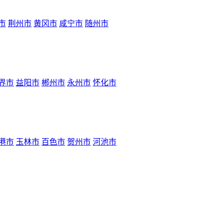
市
荆州市
黄冈市
咸宁市
随州市
界市
益阳市
郴州市
永州市
怀化市
港市
玉林市
百色市
贺州市
河池市