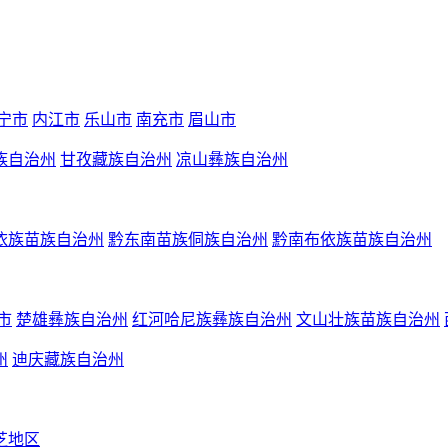
宁市
内江市
乐山市
南充市
眉山市
族自治州
甘孜藏族自治州
凉山彝族自治州
依族苗族自治州
黔东南苗族侗族自治州
黔南布依族苗族自治州
市
楚雄彝族自治州
红河哈尼族彝族自治州
文山壮族苗族自治州
州
迪庆藏族自治州
芝地区