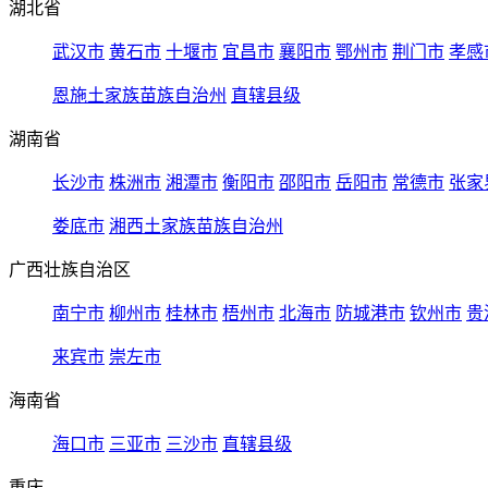
湖北省
武汉市
黄石市
十堰市
宜昌市
襄阳市
鄂州市
荆门市
孝感
恩施土家族苗族自治州
直辖县级
湖南省
长沙市
株洲市
湘潭市
衡阳市
邵阳市
岳阳市
常德市
张家
娄底市
湘西土家族苗族自治州
广西壮族自治区
南宁市
柳州市
桂林市
梧州市
北海市
防城港市
钦州市
贵
来宾市
崇左市
海南省
海口市
三亚市
三沙市
直辖县级
重庆