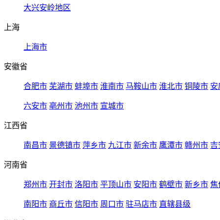
大兴安岭地区
上海
上海市
安徽省
合肥市
芜湖市
蚌埠市
淮南市
马鞍山市
淮北市
铜陵市
安
六安市
亳州市
池州市
宣城市
江西省
南昌市
景德镇市
萍乡市
九江市
新余市
鹰潭市
赣州市
吉
河南省
郑州市
开封市
洛阳市
平顶山市
安阳市
鹤壁市
新乡市
焦
南阳市
商丘市
信阳市
周口市
驻马店市
直辖县级