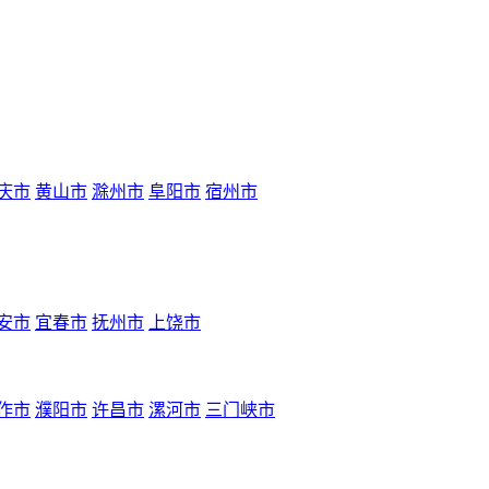
庆市
黄山市
滁州市
阜阳市
宿州市
安市
宜春市
抚州市
上饶市
作市
濮阳市
许昌市
漯河市
三门峡市