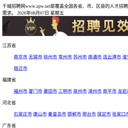
千城招聘网www.zpw.net是覆盖全国各省、市、区县的
需求。 2026年08月07日 星期五
江苏省
南京市
无锡市
徐州市
常州市
苏州市
南通市
连云港市
淮
宿迁市
福建省
福州市
厦门市
莆田市
三明市
泉州市
漳州市
南平市
龙岩
河北省
石家庄市
唐山市
秦皇岛市
邯郸市
邢台市
保定市
张家口
广东省